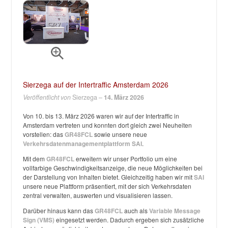
Sierzega auf der Intertraffic Amsterdam 2026
Veröffentlicht von
Sierzega –
14. März 2026
Von 10. bis 13. März 2026 waren wir auf der Intertraffic in
Amsterdam vertreten und konnten dort gleich zwei Neuheiten
vorstellen: das
GR48FCL
sowie unsere neue
Verkehrsdatenmanagementplattform SAI
.
Mit dem
GR48FCL
erweitern wir unser Portfolio um eine
vollfarbige Geschwindigkeitsanzeige, die neue Möglichkeiten bei
der Darstellung von Inhalten bietet. Gleichzeitig haben wir mit
SAI
unsere neue Plattform präsentiert, mit der sich Verkehrsdaten
zentral verwalten, auswerten und visualisieren lassen.
Darüber hinaus kann das
GR48FCL
auch als
Variable Message
Sign (VMS)
eingesetzt werden. Dadurch ergeben sich zusätzliche