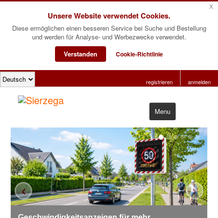
x
Unsere Website verwendet Cookies.
Diese ermöglichen einen besseren Service bei Suche und Bestellung
und werden für Analyse- und Werbezwecke verwendet.
Verstanden
Cookie-Richtlinie
registrieren
anmelden
Menu
Start
Produkte
Software
‹
›
Über uns
Kontakt
Geschwindigkeitsanzeigen für mehr