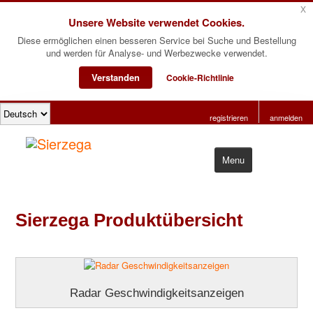
x
Unsere Website verwendet Cookies.
Diese ermöglichen einen besseren Service bei Suche und Bestellung
und werden für Analyse- und Werbezwecke verwendet.
Verstanden
Cookie-Richtlinie
registrieren
anmelden
Menu
Start
Sierzega Produktübersicht
Produkte
Software
Über uns
Radar Geschwindigkeitsanzeigen
Kontakt