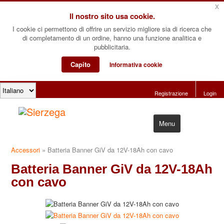
x
Il nostro sito usa cookie.
I cookie ci permettono di offrire un servizio migliore sia di ricerca che
di completamento di un ordine, hanno una funzione analitica e
pubblicitaria.
Capito
Informativa cookie
Registrazione
Login
Menu
Accessori
»
Batteria Banner GiV da 12V-18Ah con cavo
Home
Batteria Banner GiV da 12V-18Ah
Prodotti
con cavo
Software
Su di noi
Contattaci