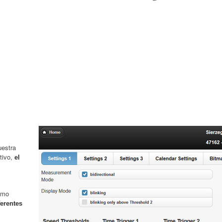
estra
itivo,
el
omo
ferentes