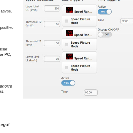
cativos.
positivo
ciar
er PC,
a
 ahorra
na.
zega!