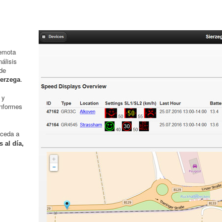
remota
álisis
 de
.
ierzega
 y
 informes
cceda a
 al día,